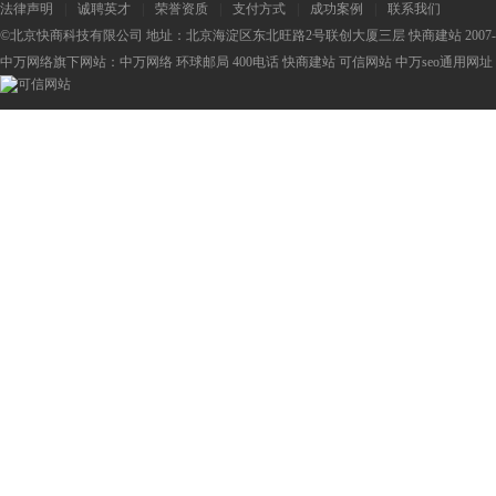
法律声明
|
诚聘英才
|
荣誉资质
|
支付方式
|
成功案例
|
联系我们
©北京快商科技有限公司 地址：北京海淀区东北旺路2号联创大厦三层 快商建站 2007-2
中万网络旗下网站：
中万网络
环球邮局
400电话
快商建站
可信网站
中万seo
通用网址：