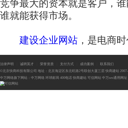
竞争最大的资本就是客户，谁
谁就能获得市场。
建设企业网站
，是电商时
法律声明
|
诚聘英才
|
荣誉资质
|
支付方式
|
成功案例
|
联系我们
©北京快商科技有限公司 地址：北京海淀区东北旺路2号联创大厦三层 快商建站 2007-2
中万网络旗下网站：
中万网络
环球邮局
400电话
快商建站
可信网站
中万seo
通用网址：