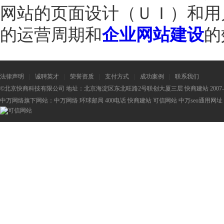
网站的页面设计（ＵＩ）和用
的运营周期和
企业网站建设
的
法律声明
|
诚聘英才
|
荣誉资质
|
支付方式
|
成功案例
|
联系我们
©北京快商科技有限公司 地址：北京海淀区东北旺路2号联创大厦三层 快商建站 2007-2
中万网络旗下网站：
中万网络
环球邮局
400电话
快商建站
可信网站
中万seo
通用网址：